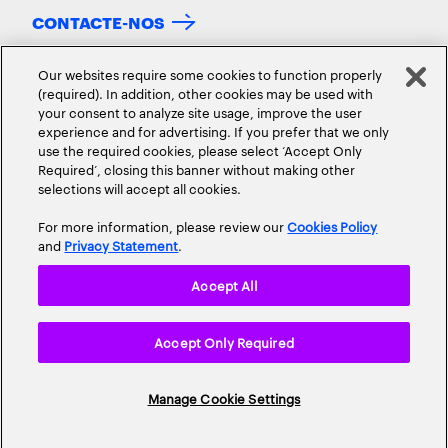
CONTACTE-NOS
Our websites require some cookies to function properly
(required). In addition, other cookies may be used with
your consent to analyze site usage, improve the user
experience and for advertising. If you prefer that we only
use the required cookies, please select ‘Accept Only
Required’, closing this banner without making other
selections will accept all cookies.
SOBRE NÓS
CONTACTO
CARREIRAS
LOCALIZAÇÕES
For more information, please review our
Cookies Policy
and
Privacy Statement
.
Accept All
Accept Only Required
Política de privacidade
Termos de Utilização
Cookie Policy
Mapa do site
© 2026 Todos os direitos reservados.
Manage Cookie Settings