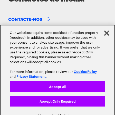
CONTACTE-NOS
Our websites require some cookies to function properly
(required). In addition, other cookies may be used with
your consent to analyze site usage, improve the user
experience and for advertising. If you prefer that we only
use the required cookies, please select ‘Accept Only
Required’, closing this banner without making other
selections will accept all cookies.
SOBRE NÓS
CONTACTO
CARREIRAS
LOCALIZAÇÕES
For more information, please review our
Cookies Policy
and
Privacy Statement
.
Accept All
Accept Only Required
Política de privacidade
Termos de Utilização
Cookie Policy
Mapa do site
© 2026 Todos os direitos reservados.