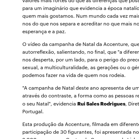
valores mais fortes do que as diferenças que p
para um imaginário que evidencia a época natalíc
quem mais gostamos. Num mundo cada vez mais di
nos do que nos separa e acreditar no que mais nos
esperança e a paz.
O vídeo da campanha de Natal da Accenture, que 
autorreflexão, salientando, no final, que "a dif
nos desperta, por um lado, para o perigo do pre
sexual, a multiculturalidade, as gerações ou o g
podemos fazer na vida de quem nos rodeia.
"A campanha de Natal deste ano apresenta de um
através do contraste, a forma como as pessoas r
Rui Sales Rodrigues
o seu Natal", evidencia
, Dir
Portugal.
Esta produção da Accenture, filmada em diferent
participação de 30 figurantes, foi apresentada n