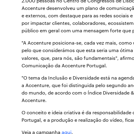
2.000 pessoas no Centro de Congressos de Lisbo
Accenture desenvolveu um plano de comunicação
e externos, com destaque para as redes sociais e
por impactar clientes, colaboradores, ecossistem
público em geral com uma mensagem forte que pr
"A Accenture posiciona-se, cada vez mais, como 
pelo que considerámos que esta seria uma ótima
valores, que, para nós, são fundamentais", afir
Comunicação da Accenture Portugal.
"O tema da Inclusão e Diversidade está na agenda
a Accenture, que foi distinguida pelo segundo a
do mundo, de acordo com o Índice Diversidade & In
Accenture.
O conceito e ideia criativa é da responsabilida
Portugal, e a produção e realização do vídeo, fic
Veja a campanha
aqui
.