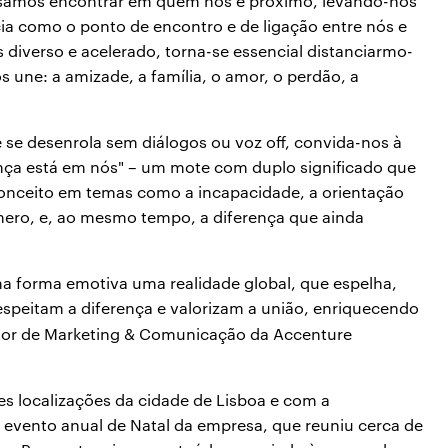
ossamos encontrar em quem nos é próximo, levando-nos
ia como o ponto de encontro e de ligação entre nós e
verso e acelerado, torna-se essencial distanciarmo-
 une: a amizade, a família, o amor, o perdão, a
se desenrola sem diálogos ou voz off, convida-nos à
erença está em nós" – um mote com duplo significado que
conceito em temas como a incapacidade, a orientação
énero, e, ao mesmo tempo, a diferença que ainda
a forma emotiva uma realidade global, que espelha,
espeitam a diferença e valorizam a união, enriquecendo
etor de Marketing & Comunicação da Accenture
es localizações da cidade de Lisboa e com a
o evento anual de Natal da empresa, que reuniu cerca de