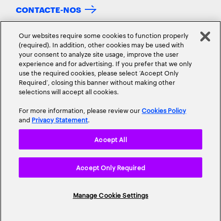
CONTACTE-NOS
Our websites require some cookies to function properly
(required). In addition, other cookies may be used with
your consent to analyze site usage, improve the user
experience and for advertising. If you prefer that we only
use the required cookies, please select ‘Accept Only
Required’, closing this banner without making other
selections will accept all cookies.
SOBRE NÓS
CONTACTO
CARREIRAS
LOCALIZAÇÕES
For more information, please review our
Cookies Policy
and
Privacy Statement
.
Accept All
Accept Only Required
Política de privacidade
Termos de Utilização
Cookie Policy
Mapa do site
© 2026 Todos os direitos reservados.
Manage Cookie Settings