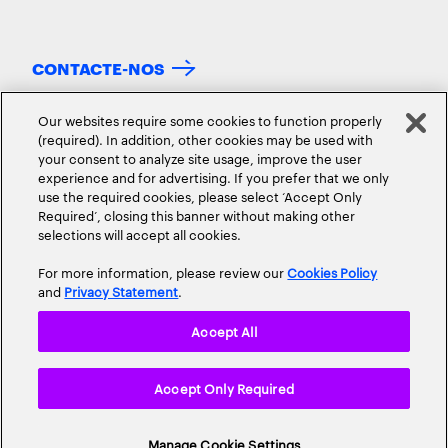
CONTACTE-NOS
Our websites require some cookies to function properly
(required). In addition, other cookies may be used with
your consent to analyze site usage, improve the user
experience and for advertising. If you prefer that we only
use the required cookies, please select ‘Accept Only
Required’, closing this banner without making other
selections will accept all cookies.
SOBRE NÓS
CONTACTO
CARREIRAS
LOCALIZAÇÕES
For more information, please review our
Cookies Policy
and
Privacy Statement
.
Accept All
Accept Only Required
Política de privacidade
Termos de Utilização
Cookie Policy
Mapa do site
© 2026 Todos os direitos reservados.
Manage Cookie Settings